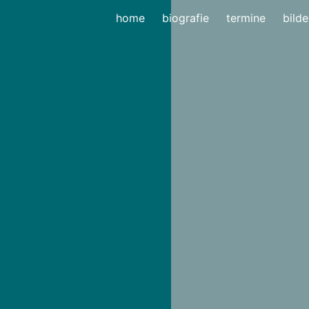
home
biografie
termine
bilde