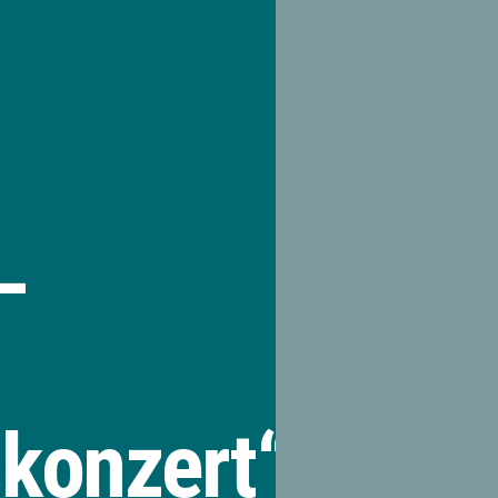
–
konzert“