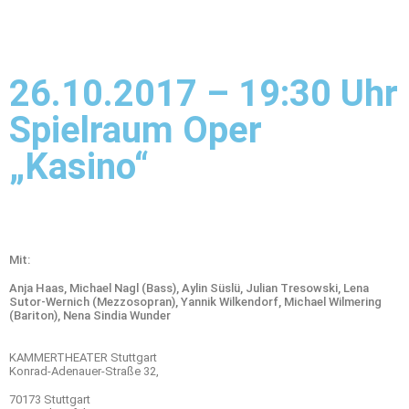
26.10.2017 – 19:30 Uhr
Spielraum Oper
„Kasino“
Mit:
Anja Haas, Michael Nagl (Bass), Aylin Süslü, Julian Tresowski, Lena
Sutor-Wernich (Mezzosopran), Yannik Wilkendorf, Michael Wilmering
(Bariton), Nena Sindia Wunder
KAMMERTHEATER Stuttgart
Konrad-Adenauer-Straße 32,
70173 Stuttgart